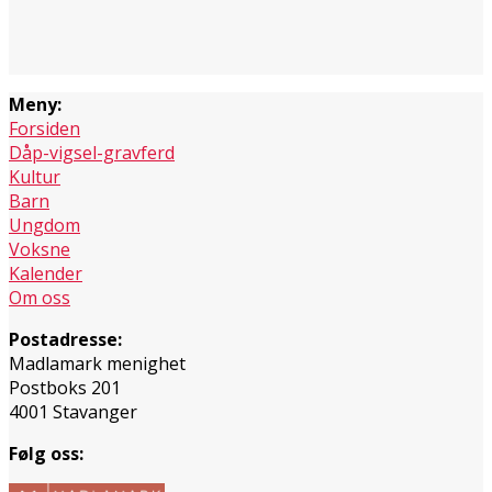
Meny:
Forsiden
Dåp-vigsel-gravferd
Kultur
Barn
Ungdom
Voksne
Kalender
Om oss
Postadresse:
Madlamark menighet
Postboks 201
4001 Stavanger
Følg oss: