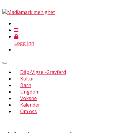
Logg inn
Dåp-Vigsel-Gravferd
Kultur
Barn
Ungdom
Voksne
Kalender
Om oss