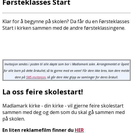
Førsteklasses Start
Klar for å begynne på skolen? Da får du en Førsteklasses
Start i kirken sammen med de andre førsteklassingene.
Invitasjon sendes i posten til alle døpte som bor i Madlamark sokn. Arrangementet er åpent
for alle barn på dette årskullet, så ta gjerne med en venn! Får dere ikke brev, kan dere melde
dere på
SMS-invitasjon
, så går dere ikke glipp av samlinger for deres årskull.
La oss feire skolestart!
Madlamark kirke - din kirke - vil gjerne feire skolestart
sammen med deg og dem som du skal gå sammen med
på skolen.
En liten reklamefilm finner du
HER