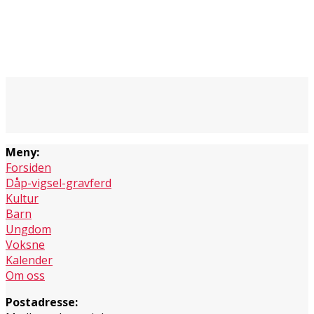
Meny:
Forsiden
Dåp-vigsel-gravferd
Kultur
Barn
Ungdom
Voksne
Kalender
Om oss
Postadresse: