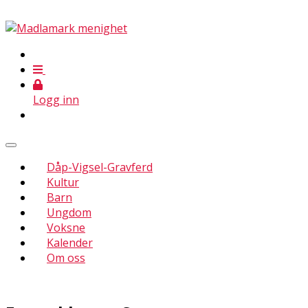
Logg inn
Dåp-Vigsel-Gravferd
Kultur
Barn
Ungdom
Voksne
Kalender
Om oss