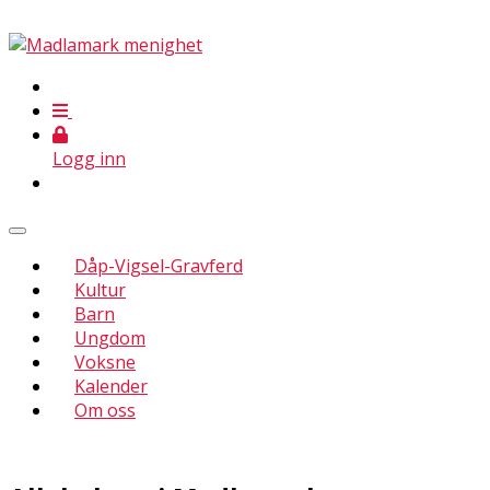
Logg inn
Dåp-Vigsel-Gravferd
Kultur
Barn
Ungdom
Voksne
Kalender
Om oss