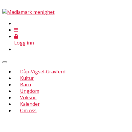
Logg inn
Dåp-Vigsel-Gravferd
Kultur
Barn
Ungdom
Voksne
Kalender
Om oss