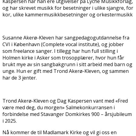
Kaspersen har han flere utgivelser på Lyche Musikkforlag,
og har skrevet musikk for besetninger i ulike sjangre, for
kor, ulike kammermusikkbesetninger og orkestermusikk
Susanne Akerø-Kleven har sangpedagogutdannelse fra
CVI i København (Complete vocal institute), og jobber
som freelance sanger. I tillegg har hun full stilling i
Holmen kirke i Asker som trosopplærer, hvor hun får
brukt mye av sin sangbakgrunn i sitt arbeid med barn og
unge. Hun er gift med Trond Akerø-Kleven, og sammen
har de 3 jenter.
Trond Akerø-Kleven og Dag Kaspersen vant med «Fred
være med deg, du morgen» Salmekonkurransen i
forbindelse med Stavanger Domkirkes 900 – årsjubileum
i 2025.
Nå kommer de til Madlamark Kirke og vil gi oss en